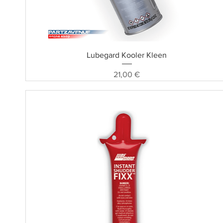
Schnellansicht
Lubegard Kooler Kleen
Preis
21,00 €