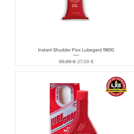
Schnellansicht
Instant Shudder Fixx Lubegard 19610
Standardpreis
Sale-Preis
30,00 €
27,00 €