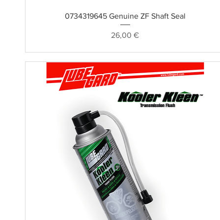
Schnellansicht
0734319645 Genuine ZF Shaft Seal
Preis
26,00 €