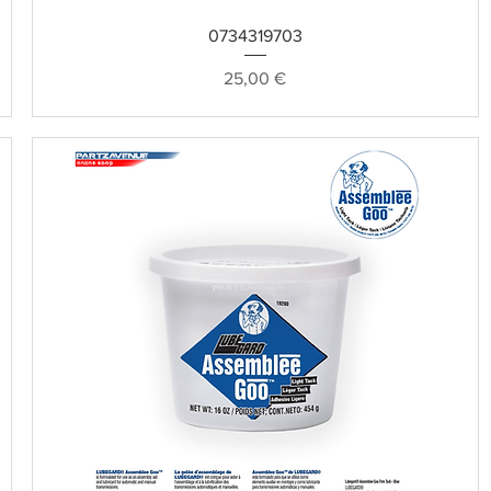
Schnellansicht
0734319703
Preis
25,00 €