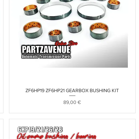
Schnellansicht
ZF6HP19 ZF6HP21 GEARBOX BUSHING KIT
Preis
89,00 €