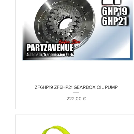
Schnellansicht
ZF6HP19 ZF6HP21 GEARBOX OIL PUMP
Preis
222,00 €