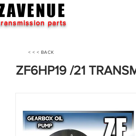
ZAVENUE
transmission parts
< < < BACK
ZF6HP19 /21 TRANS