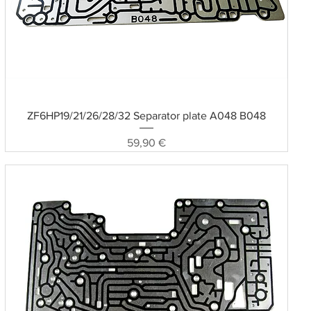
Schnellansicht
ZF6HP19/21/26/28/32 Separator plate A048 B048
Preis
59,90 €