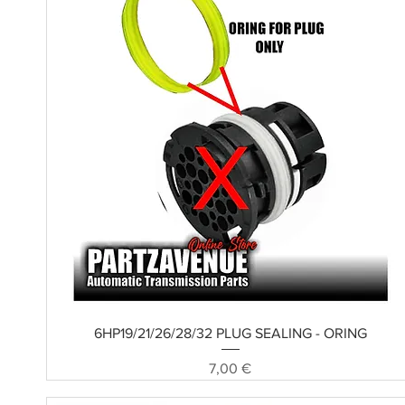
Schnellansicht
6HP19/21/26/28/32 PLUG SEALING - ORING
Preis
7,00 €