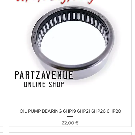
Schnellansicht
OIL PUMP BEARING 6HP19 6HP21 6HP26 6HP28
Preis
22,00 €